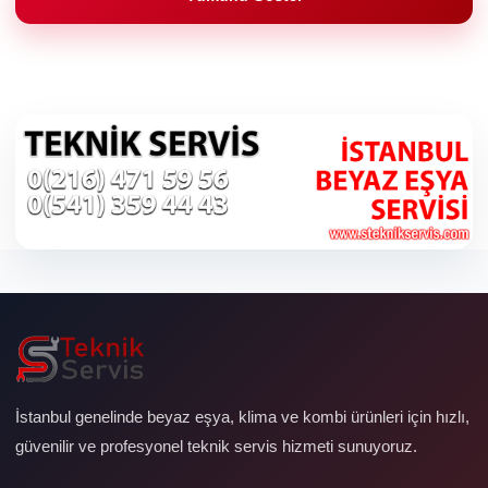
İstanbul genelinde beyaz eşya, klima ve kombi ürünleri için hızlı,
güvenilir ve profesyonel teknik servis hizmeti sunuyoruz.